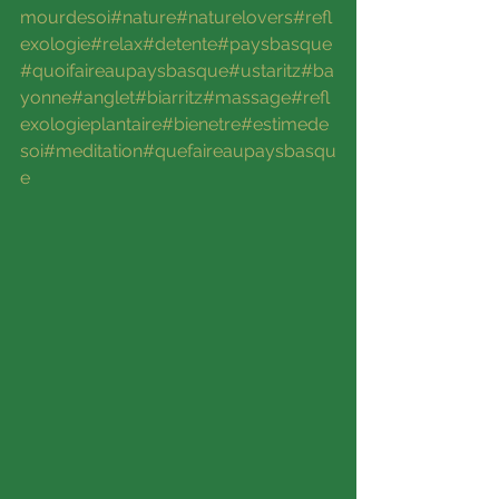
mourdesoi
#nature
#naturelovers
#refl
exologie
#relax
#detente
#paysbasque
#quoifaireaupaysbasque
#ustaritz
#ba
yonne
#anglet
#biarritz
#massage
#refl
exologieplantaire
#bienetre
#estimede
soi
#meditation
#quefaireaupaysbasqu
e