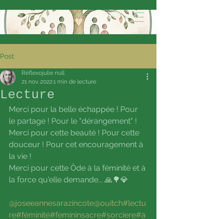
Post
Réflexojulie null
21 nov. 2022
1 min de lecture
Lecture
Merci pour la belle échappée ! Pour 
le partage ! Pour le "dérangement" ! 
Merci pour cette beauté ! Pour cette 
douceur ! Pour cet encouragement à 
la vie !
Merci pour cette Ôde à la féminité et à 
la force qu'elle demande... 🙏🌳💎
@joseeannesarazincote
@ouitch
#lectu
re
#féminité
#femininsacre
#sorciere
#a