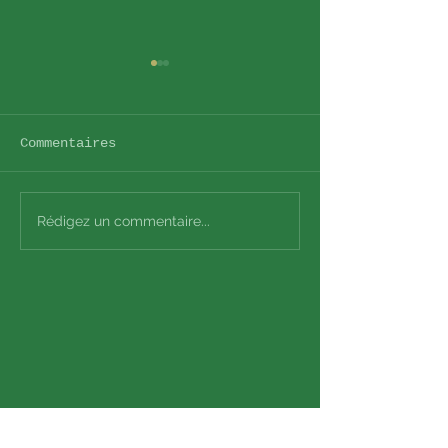
Commentaires
Le RITMO
COVID
Rédigez un commentaire...