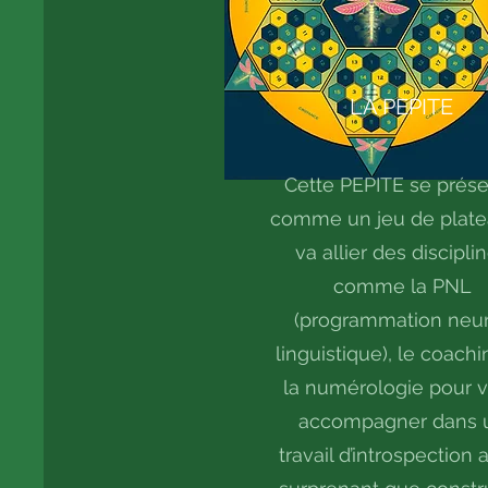
LA PEPITE
Cette PEPITE se prés
comme un jeu de plate
va allier des discipli
comme la PNL
(programmation neu
linguistique), le coachi
la numérologie pour 
accompagner dans 
travail d’introspection 