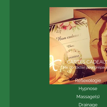
CARTES CADEAU
( Me contacter pour prépara
Réflexologie
Hypnose
Massage(s)
Drainage