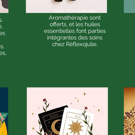
Des conseils en
Aromathérapie sont
,
offerts, et les huiles
é,
essentielles font parties
es
intégrantes des soins
chez Réflexojulie.
s,
es,