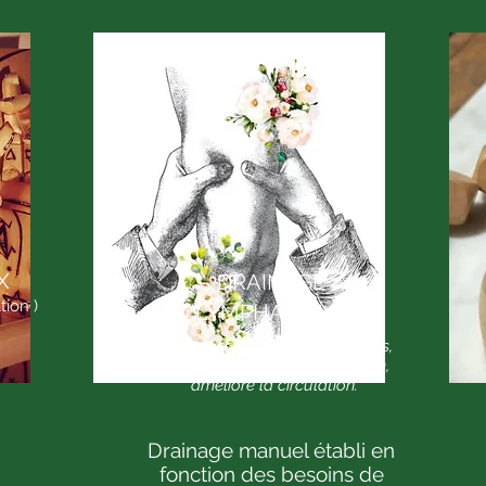
X
DRAINAGE
tion )
LYMPHATIQUE
Débarrasse le corps des toxines,
relance le système immunitaire,
améliore la circulation.
Drainage manuel établi en
fonction des besoins de