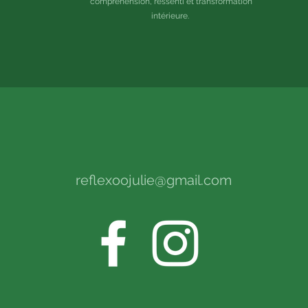
compréhension, ressenti et transformation
intérieure.
reflexoojulie@gmail.com