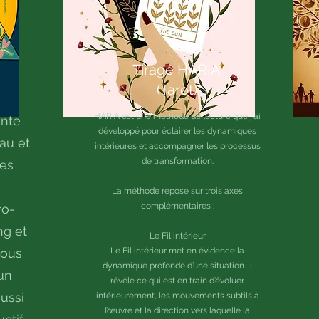
Tirage HARIA
(Tarot)
HARIA est une méthode de lecture que j'ai
ente
développé pour éclairer les dynamiques
au et
intérieures et accompagner les processus
de transformation.
nes
La méthode repose sur trois axes
complémentaires :
ro-
ng et
Le Fil intérieur
vous
Le Fil intérieur met en évidence la
dynamique profonde d’une situation. Il
un
révèle ce qui est en train d’évoluer
aussi
intérieurement, les mouvements subtils à
l’œuvre et la direction vers laquelle la