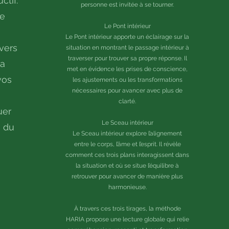
ctif.
personne est invitée à se tourner.
de
Le Pont intérieur
Le Pont intérieur apporte un éclairage sur la
vers
situation en montrant le passage intérieur à
traverser pour trouver sa propre réponse. Il
la
met en évidence les prises de conscience,
vos
les ajustements ou les transformations
nécessaires pour avancer avec plus de
clarté.
uer
Le Sceau intérieur
e du
Le Sceau intérieur explore l’alignement
entre le corps, l’âme et l’esprit. Il révèle
comment ces trois plans interagissent dans
la situation et où se situe l’équilibre à
retrouver pour avancer de manière plus
harmonieuse.
À travers ces trois tirages, la méthode
HARIA propose une lecture globale qui relie