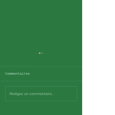
Commentaires
Le RITMO
COVID
Rédigez un commentaire...