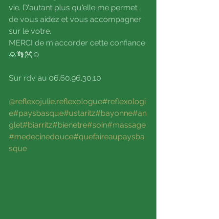
vie. D'autant plus qu'elle me permet 
de vous aidez et vous accompagner 
sur le votre.
MERCI de m'accorder cette confiance 
🙏👣👐☺️
Sur rdv au 06.60.96.30.10 
@reflexojulie.reflexologue
#reflexologi
e
#paysbasque
#ustaritz
#bayonne
#an
glet
#biarritz
#bienetre
#soin
#massage
#medecinedouce
#quefaireaupaysba
sque