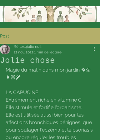
Post
Réflexojulie null
21 nov. 2022
1 min de lecture
Jolie chose
Magie du matin dans mon jardin 🍀🌼
👩🏼‍🌾
LA CAPUCINE.
Extrêmement riche en vitamine C.
Elle stimule et fortifie l'organisme.
Elle est utilisée aussi bien pour les 
affections bronchiques bénignes, que 
pour soulager l'eczéma et le psoriasis 
ou encore réguler les troubles 