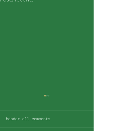
header.all-comments
Le RITMO
COVID