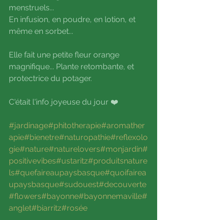
menstruels...
En infusion, en poudre, en lotion, et 
même en sorbet...
Elle fait une petite fleur orange 
magnifique... Plante retombante, et 
protectrice du potager.
C'était l'info joyeuse du jour ❤️
#jardinage
#phitotherapie
#aromather
apie
#bienetre
#naturopathie
#reflexolo
gie
#nature
#naturelovers
#monjardin
#
positivevibes
#ustaritz
#produitsnature
ls
#quefaireaupaysbasque
#quoifairea
upaysbasque
#sudouest
#decouverte
#flowers
#bayonne
#bayonnemaville
#
anglet
#biarritz
#rosée