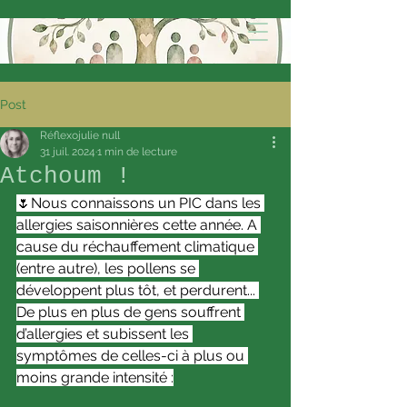
Post
Réflexojulie null
31 juil. 2024
1 min de lecture
Atchoum !
🌷Nous connaissons un PIC dans les 
allergies saisonnières cette année. A 
cause du réchauffement climatique 
(entre autre), les pollens se 
développent plus tôt, et perdurent... 
De plus en plus de gens souffrent 
d’allergies et subissent les 
symptômes de celles-ci à plus ou 
moins grande intensité :