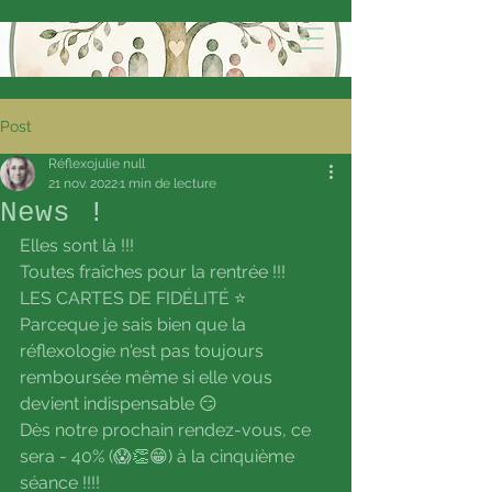
Post
Réflexojulie null
21 nov. 2022
1 min de lecture
News !
Elles sont là !!!
Toutes fraîches pour la rentrée !!!
LES CARTES DE FIDÉLITÉ ⭐
Parceque je sais bien que la 
réflexologie n'est pas toujours 
remboursée même si elle vous 
devient indispensable 😏
Dès notre prochain rendez-vous, ce 
sera - 40% (😱👏😁) à la cinquième 
séance !!!!