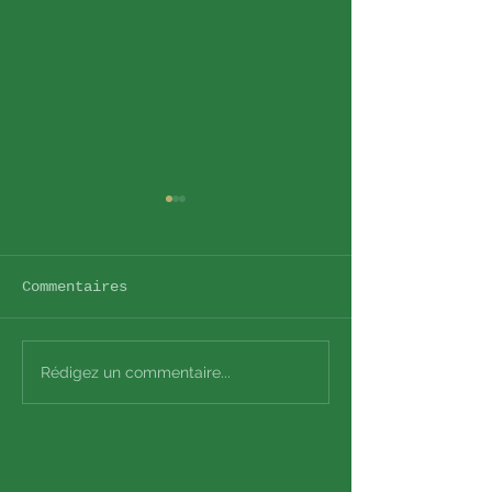
Commentaires
Le RITMO
COVID
Rédigez un commentaire...