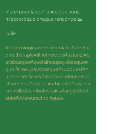
Merci pour la confiance que vous 
m'accordez à chaque rencontre 🙏
Julie
#reflexologie
#rentreescolaire
#zen
#ar
omatherapie
#lithotherapie
#ustaritz
#p
aysbasque
#quefaireaupaysbasque
#
quoifaireaupaysbasque
#sudouest
#h
uilesessentielles
#medecinedouce
#ce
stlarentree
#bayonne
#biarritz
#bayonn
emaville
#cambolesbains
#anglet
#det
ente
#douleurschroniques