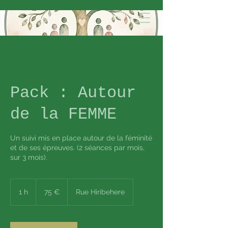
Pack : Autour
de la FEMME
Un suivi mis en place autour de la féminité
et de ses épreuves. (2 séances par mois,
sur 3 mois).
75
euros
1 h
1
75 €
Rue Hiribehere