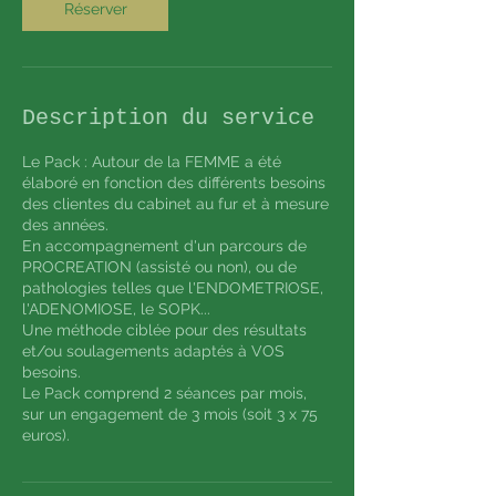
Réserver
Description du service
Le Pack : Autour de la FEMME a été
élaboré en fonction des différents besoins
des clientes du cabinet au fur et à mesure
des années.
En accompagnement d'un parcours de
PROCREATION (assisté ou non), ou de
pathologies telles que l'ENDOMETRIOSE,
l'ADENOMIOSE, le SOPK...
Une méthode ciblée pour des résultats
et/ou soulagements adaptés à VOS
besoins.
Le Pack comprend 2 séances par mois,
sur un engagement de 3 mois (soit 3 x 75
euros).