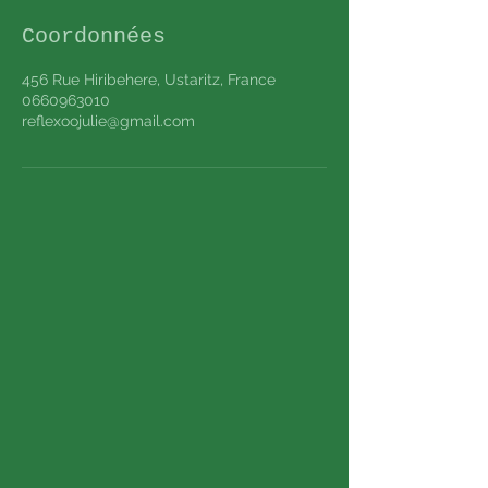
Coordonnées
456 Rue Hiribehere, Ustaritz, France
0660963010
reflexoojulie@gmail.com