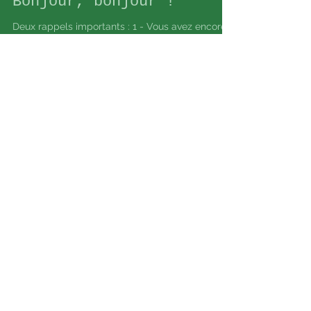
Réflexojulie null
28 nov. 2022
1 min de lecture
Bonjour, bonjour !
Deux rappels importants : 1 - Vous avez encore
jusqu'au 10/12 pour participer ou REparticiper au
CONCOURS de Noël sur les pages Facebook...