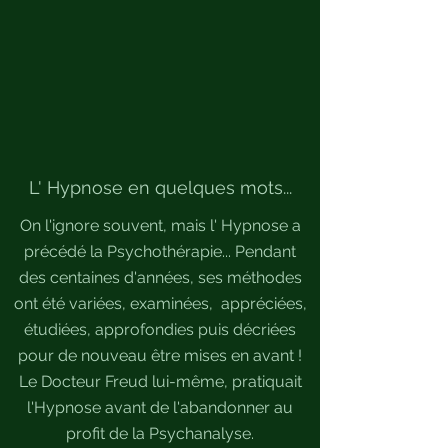
L' Hypnose en quelques mots...
On l'ignore souvent, mais l' Hypnose a
précédé la Psychothérapie... Pendant
des centaines d'années, ses méthodes
ont été variées, examinées, appréciées,
étudiées,
approfondies puis décriées
pour de nouveau être mises en avant !
Le Docteur Freud lui-même, pratiquait
l'Hypnose avant de l'abandonner au
profit de la Psychanalyse.