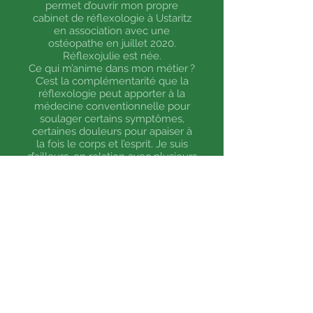
permet d’ouvrir mon propre
cabinet de réflexologie à Ustaritz
en association avec une
ostéopathe en juillet 2020.
Réflexojulie est née.
Ce qui m’anime dans mon métier ?
C’est la complémentarité que la
réflexologie peut apporter à la
médecine conventionnelle pour
soulager certains symptômes,
certaines douleurs pour apaiser à
la fois le corps et l’esprit. Je suis
d’ailleurs, en
relation avec plusieurs
médecins et spécialistes
qui
reconnaissent les bienfaits
supplémentaires qu’apporte la
Réflexologie à la prise en charge
de leurs patients.
Je me suis également formée, plus
récemment à l'Hypnose,
à l’ Aromathérapie (huiles
essentielles), au Drainage
lymphatique, à la Madérothérapie
et à la Lithothérapie (pierres et
cristaux) pour pouvoir élargir mes