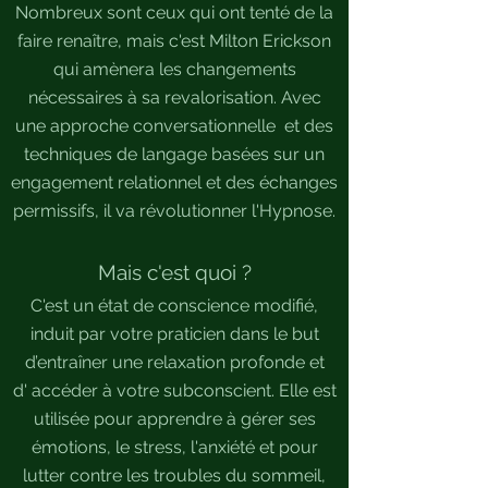
Nombreux sont ceux qui ont tenté de la
faire renaître, mais c'est Milton Erickson
qui amènera les changements
nécessaires à sa revalorisation. Avec
une approche conversationnelle et des
techniques de langage basées sur un
engagement relationnel et des échanges
permissifs, il va révolutionner l'Hypnose.
Mais c'est quoi ?
C'est un état de conscience modifié,
induit par votre praticien dans le but
d’entraîner une relaxation profonde et
d' accéder à votre subconscient. Elle est
utilisée pour apprendre à gérer ses
émotions, le stress, l'anxiété et pour
lutter contre les troubles du sommeil,