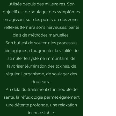
utilisée depuis des millénaires. Son
objectif est de soulager des symptômes
en agissant sur des points ou des zones
réflexes (terminaisons nerveuses) par le
biais de méthodes manuelles.
Son but est de soutenir les processus
biologiques, d'augmenter la vitalité, de
stimuler le système immunitaire, de
favoriser l’élimination des toxines, de
réguler l' organisme, de soulager des
douleurs...
Au delà du traitement d'un trouble de
santé, la réflexologie permet également
une détente profonde, une relaxation
incontestable.