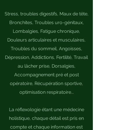
Stress, troubles digestifs, Maux de tête,
Bronchites, Troubles uro-génitaux,
Lombalgies, Fatigue chronique,
Douleurs articulaires et musculaires,
Troubles du sommeil, Angoisses,
Dépression, Addictions, Fertilité, Travail
au lâcher prise, Dorsalgies,
Accompagnement pré et post
opératoire, Récupération sportive,
optimisation respiratoire...
La réflexologie étant une médecine
holistique, chaque détail est pris en
compte et chaque information est