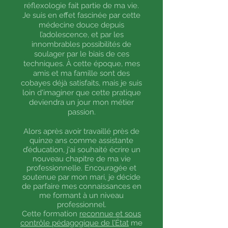
réflexologie fait partie de ma vie.
Je suis en effet fascinée par cette
médecine douce depuis
l’adolescence, et par les
innombrables possibilités de
soulager par le biais de ces
techniques. À cette époque, mes
amis et ma famille sont des
cobayes déjà satisfaits, mais je suis
loin d'imaginer que cette pratique
deviendra un jour mon métier
passion.
Alors après avoir travaillé près de
quinze ans comme assistante
d’éducation, j'ai souhaité écrire un
nouveau chapitre de ma vie
professionnelle. Encouragée et
soutenue par mon mari, je décide
de parfaire mes connaissances en
me formant à un niveau
professionnel.
Cette formation
reconnue et sous
contrôle pédagogique de l’État
me