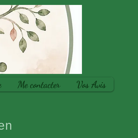
e
Me contacter
Vos Avis
en