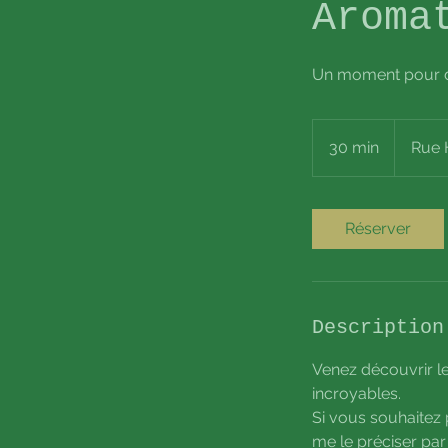
Aroma
Un moment pour déc
30 min
3
Rue 
0
m
i
Réserver
n
Description
Venez découvrir le
incroyables.
Si vous souhaitez p