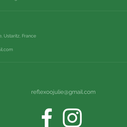
, Ustaritz, France
il.com
reflexoojulie@gmail.com