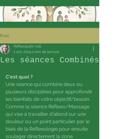
Post
Réflexojulie null
1 oct. 2024
1 min de lecture
Les séances Combinés
C'est quoi ?
Une séance qui combine deux ou 
plusieurs disciplines pour approfondir 
les bienfaits de votre objectif/besoin.
Comme la séance Réflexo/Massage 
qui vise à travailler d'abord sur une 
douleur ou un point particulier par le 
biais de la Réflexologie pour ensuite 
soulager directement la zone 