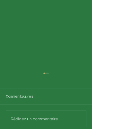
Commentaires
Le RITMO
COVID
Rédigez un commentaire...