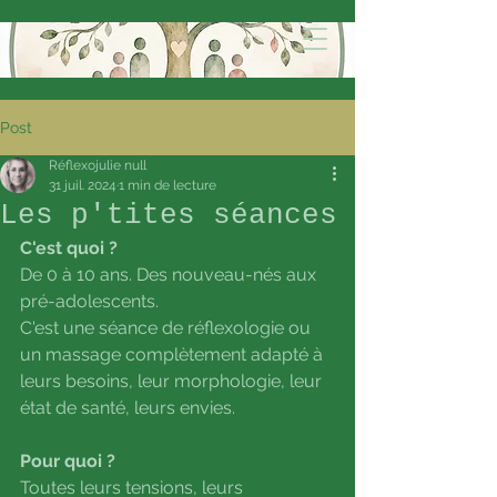
Post
Réflexojulie null
31 juil. 2024
1 min de lecture
Les p'tites séances
C'est quoi ?
De 0 à 10 ans. Des nouveau-nés aux 
pré-adolescents.
C'est une séance de réflexologie ou 
un massage complètement adapté à 
leurs besoins, leur morphologie, leur 
état de santé, leurs envies.
Pour quoi ?
Toutes leurs tensions, leurs 