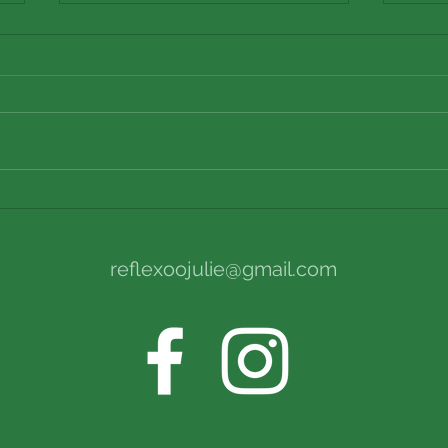
Le RITMO
COV
reflexoojulie@gmail.com