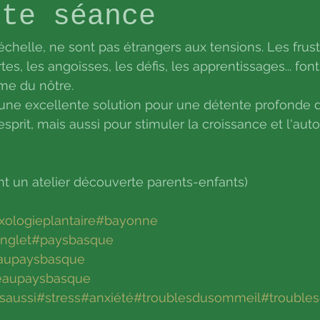
ite séance
échelle, ne sont pas étrangers aux tensions. Les frustr
es, les angoisses, les défis, les apprentissages... font
me du nôtre.
 une excellente solution pour une détente profonde d
sprit, mais aussi pour stimuler la croissance et l'aut
nt un atelier découverte parents-enfants)
xologieplantaire
#bayonne
nglet
#paysbasque
eaupaysbasque
reaupaysbasque
saussi
#stress
#anxiété
#troublesdusommeil
#troubles