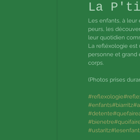
La P't
Les enfants, à leur 
peurs, les découvert
leur quotidien com
La refléxologie est
personne et grand e
corps.
(Photos prises dura
#reflexologie
#refle
#enfants
#biarritz
#a
#detente
#quefair
#bienetre
#quoifai
#ustaritz
#lesenfant