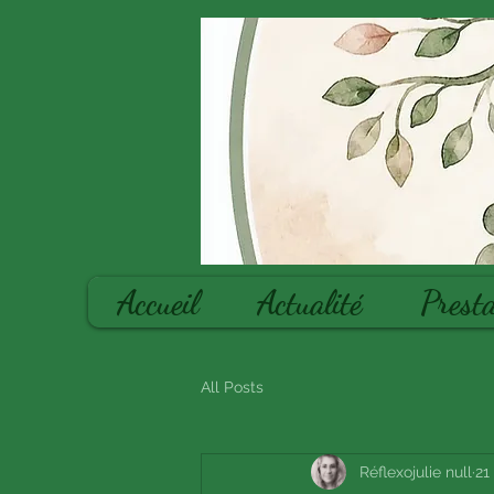
Accueil
Actualité
Presta
All Posts
Réflexojulie null
21