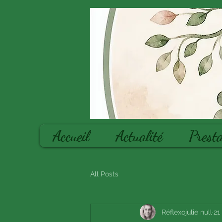
Accueil
Actualité
Presta
All Posts
Réflexojulie null
21