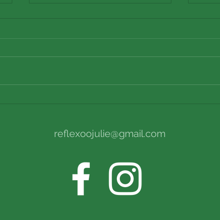
Le RITMO
COV
reflexoojulie@gmail.com