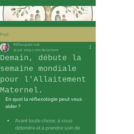
Post
Réflexojulie null
31 juil. 2024
1 min de lecture
Demain, débute la
semaine mondiale
pour l'Allaitement
Maternel.
En quoi la réflexologie peut vous 
aider ?
Avant toute chose, à vous 
détendre et à prendre soin de 