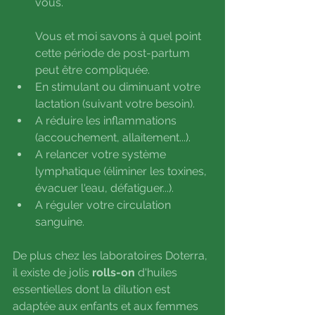
vous. 
Vous et moi savons à quel point 
cette période de post-partum 
peut être compliquée.
En stimulant ou diminuant votre 
lactation (suivant votre besoin).
A réduire les inflammations 
(accouchement, allaitement...).
A relancer votre système 
lymphatique (éliminer les toxines, 
évacuer l'eau, défatiguer...).
A réguler votre circulation 
sanguine.
De plus chez les laboratoires Doterra, 
il existe de jolis 
rolls-on
 d'huiles 
essentielles dont la dilution est 
adaptée aux enfants et aux femmes 